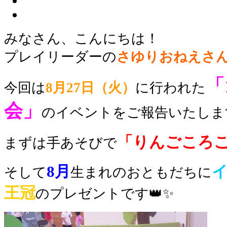
みなさん、こんにちは！
プレイリーダーの
さゆりおねえさ
「
今回は
8月27日（火）
に行われた
会」
のイベント
をご報告いたしま
「りんごころ
まずは手あそびで
8月
そして
生まれのおともだちに
王冠
のプレゼントです👑✨