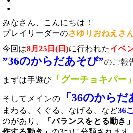
みなさん、こんにちは！
プレイリーダー
の
さゆり
おねえさ
今回は
8月25日(日)
に行われた
イベ
”36のからだあそび”
のご報
「グーチョキパー
まずは手遊び
「36のからだ
そしてメインの
まわる、くぐる、なげる、など
36
のがあり、
「バランスをとる動き
作する動き」
の3つに分類されます