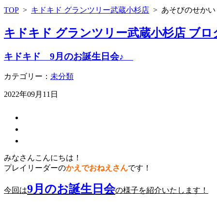
TOP
>
キドキド グランツリー武蔵小杉店
>
あそびのせかい
キドキド グランツリー武蔵小杉店 ブロ
キドキド 9月のお誕生日会♪
カテゴリー：
未分類
2022年09月11日
みなさんこんにちは！
プレイリーダーの
かえでおねえさん
です！
9月のお誕生日会
今回は
の様子を紹介いたします！