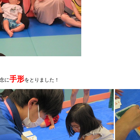
手形
念に
をとりました！