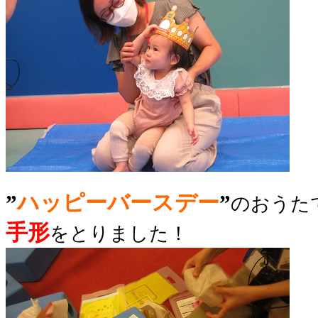
”
ハッピーバースデー
”
のおうた
手形
をとりました！