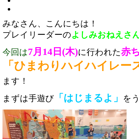
みなさん、こんにちは！
プレイリーダーの
よしみおねえさ
7
月14日(木)
赤
今回は
に行われた
「ひまわりハイハイ
レー
ます！
「はじまるよ」
まずは手遊び
を