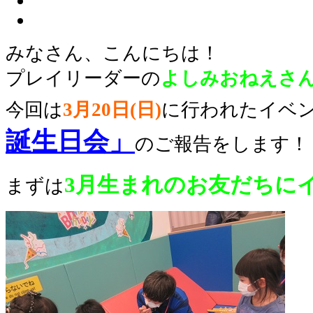
みなさん、こんにちは！
プレイリーダーの
よしみおねえさ
今回は
3
月20日(日)
に行われたイベ
誕生日会」
のご報告をします！
3
月
生まれのお友だちに
まずは