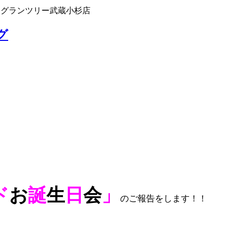
 グランツリー武蔵小杉店
グ
ド
お
誕
生
日
会
」
のご報告をします！！