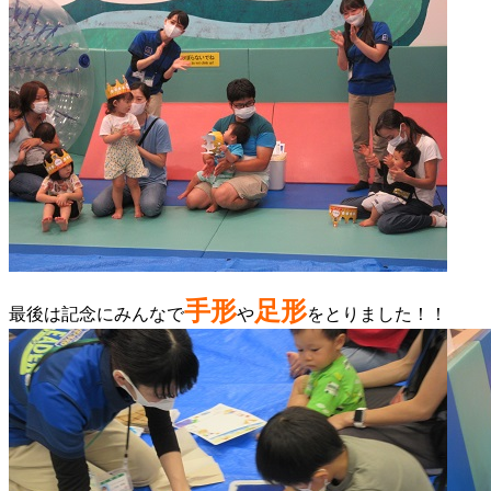
手形
足形
最後は記念にみんなで
や
をとりました！！