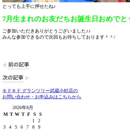
とっても上手に押せたね♪
7月生まれのお友だちお誕生日おめでと
ご参加いただきありがとうございました♪♪
みんな参加できるので次回もお待ちしております＾＾/
キドキド グランツリー武蔵小杉店の
お問い合わせ・お申込みはこちらから
2026年8月
M
T
W
T
F
S
S
1
2
3
4
5
6
7
8
9