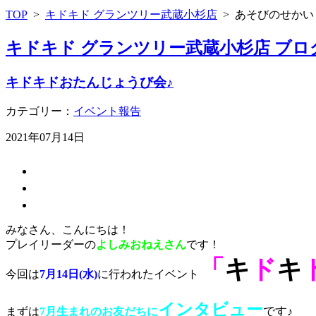
TOP
>
キドキド グランツリー武蔵小杉店
>
あそびのせかい
キドキド グランツリー武蔵小杉店 ブロ
キドキドおたんじょうび会♪
カテゴリー：
イベント報告
2021年07月14日
みなさん、こんにちは！
プレイリーダーの
よしみおねえさん
です！
「
キ
ド
キ
今回は
7月14日(水)
に行われたイベント
インタビュー
です
まずは
7
月生まれのお友だちに
♪