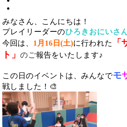
みなさん、こんにちは！
プレイリーダーの
ひろき
おにいさ
「
今回は
、
1月16
日(土)
に行われた
ト」
のご
報告をいたします♪
モ
この日のイベントは、みんなで
戦しました！🎨