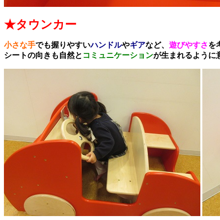
★タウンカー
小さな手
でも握りやすい
ハンドル
や
ギア
など、
遊びやすさ
を
シートの向きも自然と
コミュニケーション
が生まれるように