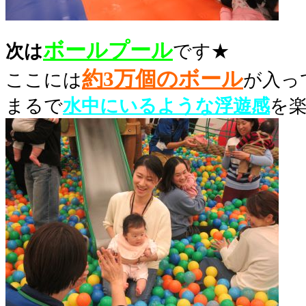
ボールプール
次は
です★
約
3万個のボール
ここには
が入っ
まるで
水中にいるような浮遊感
を楽