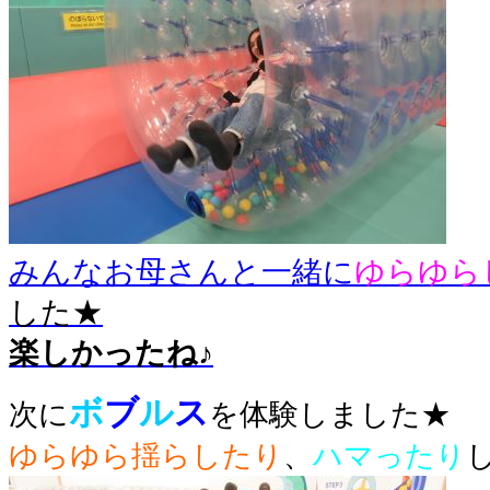
みんなお母さんと一緒に
ゆらゆら
した★
楽しかったね♪
ボ
ブ
ル
ス
次に
を体験しました★
ゆらゆら揺らしたり
、
ハマったり