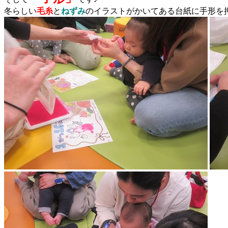
冬らしい
毛糸
と
ねずみ
のイラストがかいてある台紙に手形を