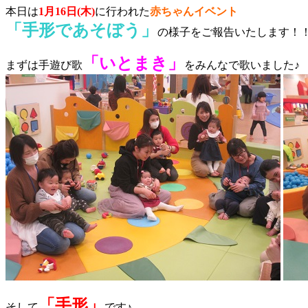
本日は
1月16日(木)
に行われた
赤ちゃんイベント
「手形であそぼう」
の様子をご報告いたします！
「いとまき」
まずは手遊び歌
をみんなで歌いました♪
「手形」
そして
です♪