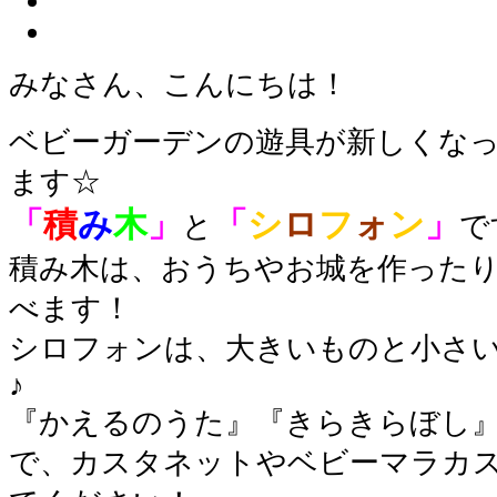
みなさん、こんにちは！
ベビーガーデンの遊具が新しくな
ます☆
「
積
み
木
」
「
シ
ロ
フ
ォ
ン
」
と
で
積み木は、おうちやお城を作った
べます！
シロフォンは、大きいものと小さ
♪
『かえるのうた』『きらきらぼし
で、カスタネットやベビーマラカ