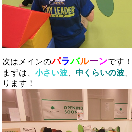
パ
ラ
バ
ル
ー
ン
次はメインの
です
まずは、
小さい波
、
中くらいの波
ります！