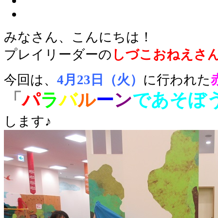
みなさん、こんにちは！
プレイリーダーの
しづこおねえさ
今回は、
4
月23日（火）
に行われた
「
パ
ラ
バ
ル
ー
ン
であそぼ
します♪