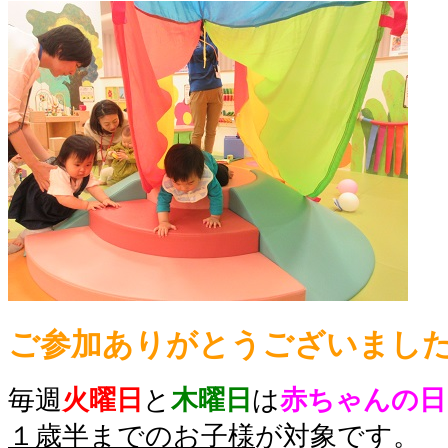
ご参加ありがとうございまし
毎週
火曜日
と
木曜日
は
赤ちゃんの日
１歳半までのお子様
が対象です。