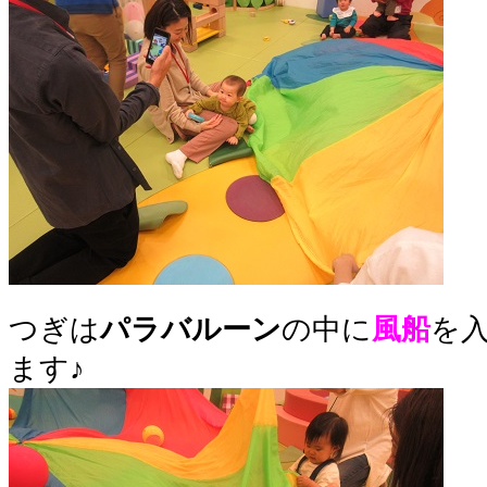
つぎは
パラバルーン
の中に
風船
を
ます♪