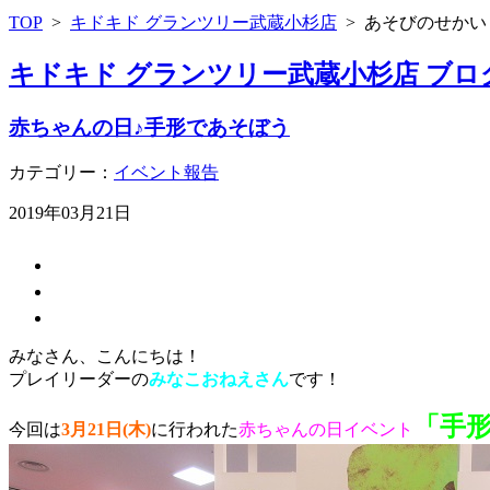
TOP
>
キドキド グランツリー武蔵小杉店
>
あそびのせかい
キドキド グランツリー武蔵小杉店 ブロ
赤ちゃんの日♪手形であそぼう
カテゴリー：
イベント報告
2019年03月21日
みなさん、こんにちは！
プレイリーダーの
みなこおねえさん
です！
「手
今回は
3
月
21日(木)
に行われた
赤ちゃんの日イベント