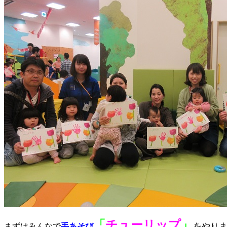
「
チューリップ
」
をやり
まずはみんなで
手あそび