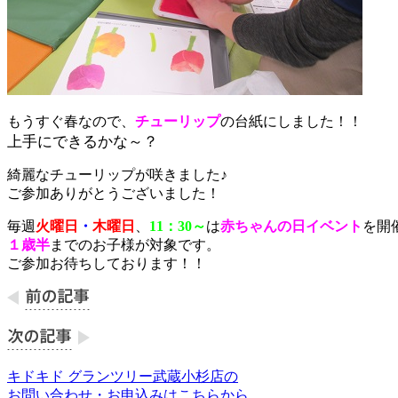
もうすぐ春なので、
チューリップ
の台紙にしました！！
上手にできるかな～？
綺麗なチューリップが咲きました♪
ご参加ありがとうございました！
毎週
火曜日
・
木曜日
、
11：30～
は
赤ちゃんの日イベント
を開
１歳半
までのお子様が対象です。
ご参加お待ちしております！！
キドキド グランツリー武蔵小杉店の
お問い合わせ・お申込みはこちらから