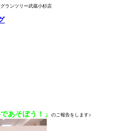
 グランツリー武蔵小杉店
グ
形であそぼう！」
のご報告をします♪