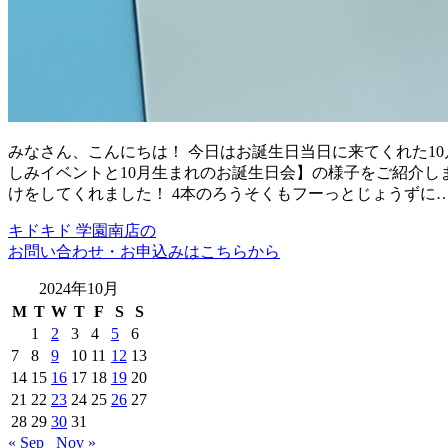
みなさん、こんにちは！ 今日はお誕生日当日に来てくれた10月生
しみイベントと10月生まれのお誕生日会】の様子をご紹介しま
けをしてくれました！ 4本のろうそくもフーっとじょうずに
キドキド 学園南店の
お問い合わせ・お申込みはこちらから
2024年10月
M
T
W
T
F
S
S
1
2
3
4
5
6
7
8
9
10
11
12
13
14
15
16
17
18
19
20
21
22
23
24
25
26
27
28
29
30
31
« Sep
Nov »