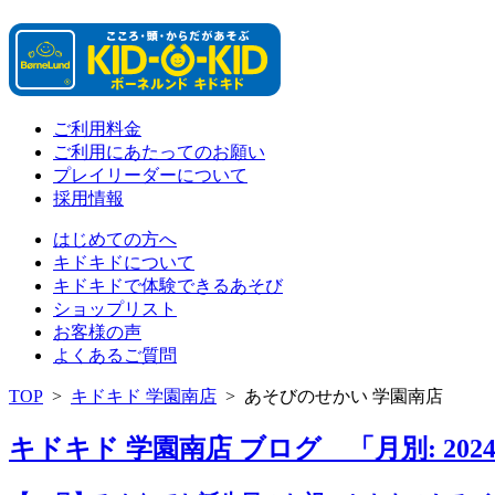
ご利用料金
ご利用にあたってのお願い
プレイリーダーについて
採用情報
はじめての方へ
キドキドについて
キドキドで体験できるあそび
ショップリスト
お客様の声
よくあるご質問
TOP
>
キドキド 学園南店
>
あそびのせかい 学園南店
キドキド 学園南店 ブログ 「月別: 202