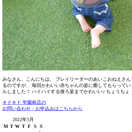
みなさん、こんにちは。 プレイリーダーのあいこおねえさん
るのですが、 毎回かわいい赤ちゃんの姿に癒してもらってい
ルしました！ ハイハイする後ろ姿までかわいい♪ ちょうち
キドキド 学園南店の
お問い合わせ・お申込みはこちらから
2022年5月
M
T
W
T
F
S
S