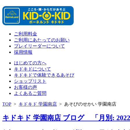
ご利用料金
ご利用にあたってのお願い
プレイリーダーについて
採用情報
はじめての方へ
キドキドについて
キドキドで体験できるあそび
ショップリスト
お客様の声
よくあるご質問
TOP
>
キドキド 学園南店
>
あそびのせかい 学園南店
キドキド 学園南店 ブログ 「月別: 202