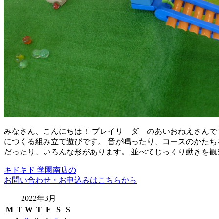
みなさん、こんにちは！ プレイリーダーのあいおねえさんで
につくる組み立て遊びです。 音が鳴ったり、コースのかたち
だったり、いろんな形があります。 並べてじっくり動きを観
キドキド 学園南店の
お問い合わせ・お申込みはこちらから
2022年3月
M
T
W
T
F
S
S