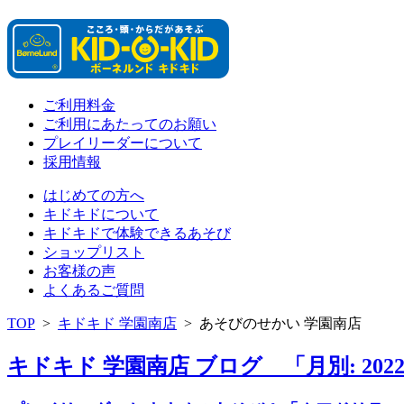
ご利用料金
ご利用にあたってのお願い
プレイリーダーについて
採用情報
はじめての方へ
キドキドについて
キドキドで体験できるあそび
ショップリスト
お客様の声
よくあるご質問
TOP
>
キドキド 学園南店
>
あそびのせかい 学園南店
キドキド 学園南店 ブログ 「月別: 202