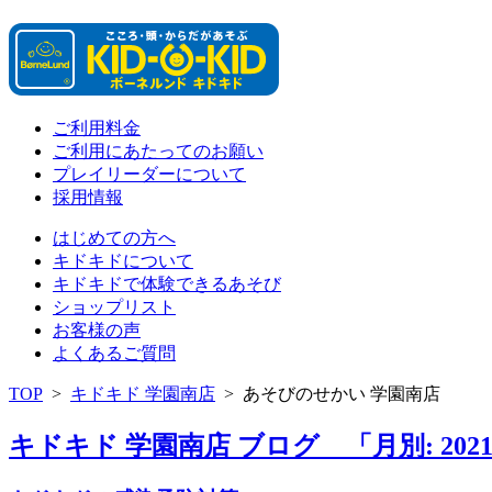
ご利用料金
ご利用にあたってのお願い
プレイリーダーについて
採用情報
はじめての方へ
キドキドについて
キドキドで体験できるあそび
ショップリスト
お客様の声
よくあるご質問
TOP
>
キドキド 学園南店
>
あそびのせかい 学園南店
キドキド 学園南店 ブログ 「月別: 202