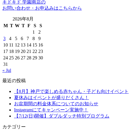
キドキド 学園南店の
お問い合わせ・お申込みはこちらから
2026年8月
M
T
W
T
F
S
S
1
2
3
4
5
6
7
8
9
10
11
12
13
14
15
16
17
18
19
20
21
22
23
24
25
26
27
28
29
30
31
« Jul
最近の投稿
【8月】神戸で楽しめる赤ちゃん・子ども向けイベント
夏休みはイベントが盛りだくさん！
お盆期間の料金体系についてのお知らせ
Instagramにてキャンペーン実施中！
【7/12(日)開催】ダブルダッチ特別プログラム
カテゴリー