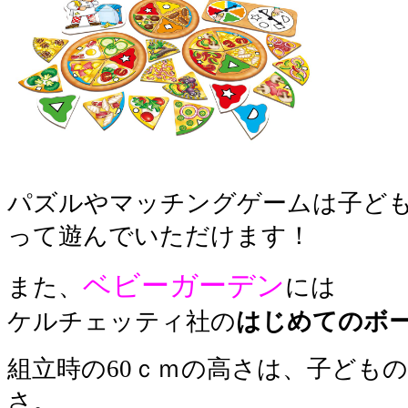
パズルやマッチングゲームは子ど
って遊んでいただけます！
ベビーガーデン
また、
には
ケルチェッティ社の
はじめてのボ
組立時の60ｃｍの高さは、子ども
さ。