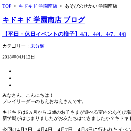
TOP
>
キドキド 学園南店
>
あそびのせかい 学園南店
キドキド 学園南店 ブログ
【平日・休日イベントの様子】4/3、4/4、4/7、4/8
カテゴリー：
未分類
2018年04月12日
みなさん、こんにちは！
プレイリーダーのもえおねえさんです。
キドキドは6ヵ月から12歳のお子さまが遊べる室内のあそび
新学期がはじまりましたがお友だちはできましたか？キドキ
今回は4月3日、4月4日、4月7日、4月8日に行われたイ