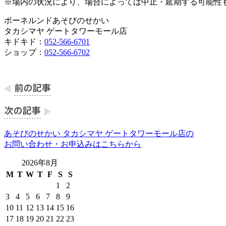
※場内の状況により、場合によっては中止・延期する可能性
ボーネルンドあそびのせかい
タカシマヤ ゲートタワーモール店
キドキド：
052-566-6701
ショップ：
052-566-6702
あそびのせかい タカシマヤ ゲートタワーモール店の
お問い合わせ・お申込みはこちらから
2026年8月
M
T
W
T
F
S
S
1
2
3
4
5
6
7
8
9
10
11
12
13
14
15
16
17
18
19
20
21
22
23