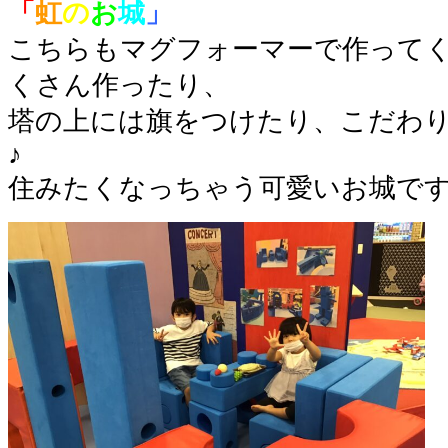
「
虹
の
お
城
」
こちらもマグフォーマーで作って
くさん作ったり、
塔の上には旗をつけたり、こだわ
♪
住みたくなっちゃう可愛いお城で