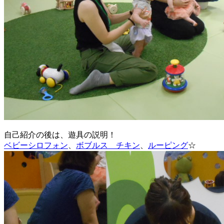
自己紹介の後は、遊具の説明！
ベビーシロフォン
、
ボブルス チキン
、
ルーピング
☆