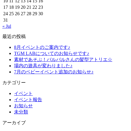
10
11
12
13
14
15
16
17
18
19
20
21
22
23
24
25
26
27
28
29
30
31
« Jul
最近の投稿
8月イベントのご案内です♪
TGM LABについてのお知らせです♪
素材であそぶ！バルバルさんの髪型アトリエ☆
場内の遊具が変わりました♪
7月のベビーイベント追加のお知らせ♪
カテゴリー
イベント
イベント報告
お知らせ
未分類
アーカイブ