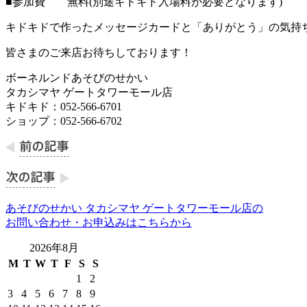
■参加費 無料(別途キドキド入場料が必要となります)
キドキドで作ったメッセージカードと「ありがとう」の気持
皆さまのご来店お待ちしております！
ボーネルンドあそびのせかい
タカシマヤ ゲートタワーモール店
キドキド：052-566-6701
ショップ：052-566-6702
あそびのせかい タカシマヤ ゲートタワーモール店の
お問い合わせ・お申込みはこちらから
2026年8月
M
T
W
T
F
S
S
1
2
3
4
5
6
7
8
9