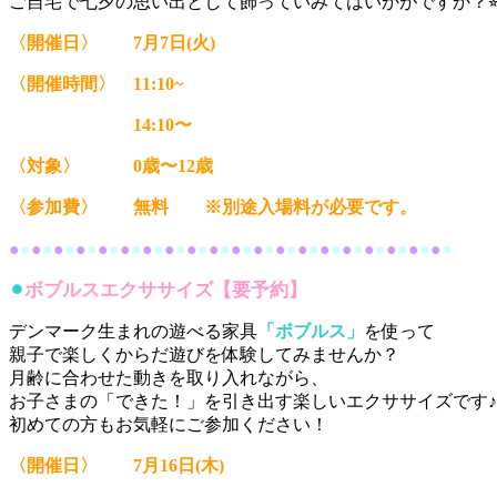
ご自宅で七夕の思い出として飾っていみてはいかがですか？⭐
〈開催日〉 7月7日(火)
〈開催時間〉 11:10~
14:10〜
〈対象〉 0歳〜12歳
〈参加費〉 無料 ※別途入場料が必要です。
●
●
●
●
●
●
●
●
●
●
●
●
●
●
●
●
●
●
●
●
●
●
●
●
●
●
●
●
●
●
●
●
●
●
●
●
●
●
●
●
⚫︎
ボブルスエクササイズ【要予約】
デンマーク生まれの遊べる家具
「ボブルス」
を使って
親子で楽しくからだ遊びを体験してみませんか？
月齢に合わせた動きを取り入れながら、
お子さまの「できた！」を引き出す楽しいエクササイズです♪
初めての方もお気軽にご参加ください！
〈開催日〉 7月16日(木)