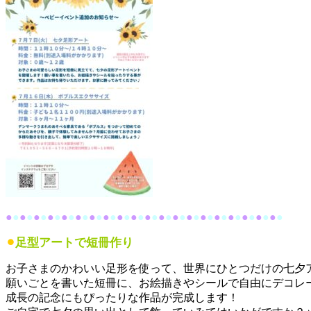
●
●
●
●
●
●
●
●
●
●
●
●
●
●
●
●
●
●
●
●
●
●
●
●
●
●
●
●
●
●
●
●
●
●
●
●
●
●
●
●
⚫︎
足型アートで短冊作り
お子さまのかわいい足形を使って、世界にひとつだけの七夕
願いごとを書いた短冊に、お絵描きやシールで自由にデコレ
成長の記念にもぴったりな作品が完成します！