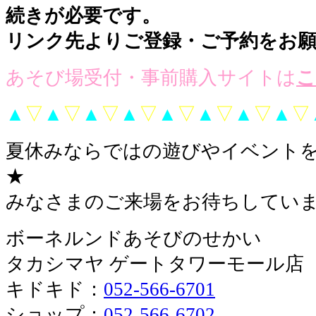
続きが必要です。
リンク先よりご登録・ご予約をお
あそび場受付・事前購入サイトは
こ
▲
▽
▲
▽
▲
▽
▲
▽
▲
▽
▲
▽
▲
▽
▲
▽
夏休みならではの遊びやイベント
★
みなさまのご来場をお待ちしていま
ボーネルンドあそびのせかい
タカシマヤ ゲートタワーモール店
キドキド：
052-566-6701
ショップ：
052-566-6702