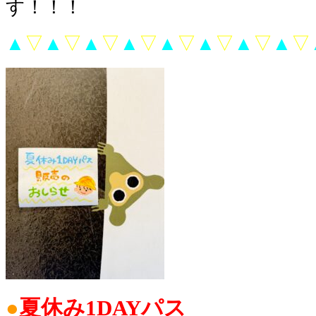
す！！！
▲
▽
▲
▽
▲
▽
▲
▽
▲
▽
▲
▽
▲
▽
▲
▽
●
夏休み1DAYパス