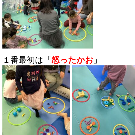
１番最初は「
怒ったかお
」