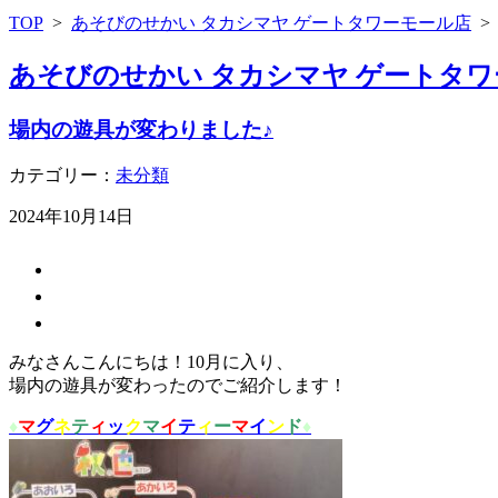
TOP
>
あそびのせかい タカシマヤ ゲートタワーモール店
あそびのせかい タカシマヤ ゲートタワ
場内の遊具が変わりました♪
カテゴリー：
未分類
2024年10月14日
みなさんこんにちは！10月に入り、
場内の遊具が変わったのでご紹介します！
♦︎
マ
グ
ネ
テ
ィ
ッ
ク
マ
イ
テ
ィ
ー
マ
イ
ン
ド
♦︎