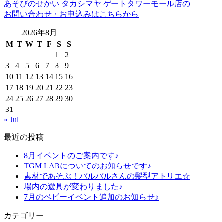
あそびのせかい タカシマヤ ゲートタワーモール店の
お問い合わせ・お申込みはこちらから
2026年8月
M
T
W
T
F
S
S
1
2
3
4
5
6
7
8
9
10
11
12
13
14
15
16
17
18
19
20
21
22
23
24
25
26
27
28
29
30
31
« Jul
最近の投稿
8月イベントのご案内です♪
TGM LABについてのお知らせです♪
素材であそぶ！バルバルさんの髪型アトリエ☆
場内の遊具が変わりました♪
7月のベビーイベント追加のお知らせ♪
カテゴリー