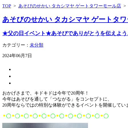
TOP
>
あそびのせかい タカシマヤ ゲートタワーモール店
あそびのせかい タカシマヤ ゲートタワ
★父の日イベント★あそびでありがとうを伝えよう
カテゴリー：
未分類
2024年06月7日
おかげさまで、キドキドは今年で20周年！
今年はあそびを通して「つながる」をコンセプトに、
20周年ならではの特別な体験ができるイベントを開催してい
⚫︎
◯
⚫︎
◯
⚫︎
◯
⚫︎
◯
⚫︎
◯
⚫︎
◯
⚫︎
◯
⚫︎
◯
⚫︎
◯
⚫︎
◯
⚫︎
◯
⚫︎
◯