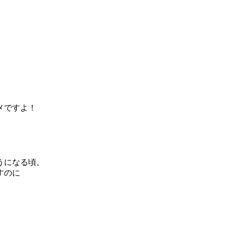
、
メですよ！
うになる頃。
すのに