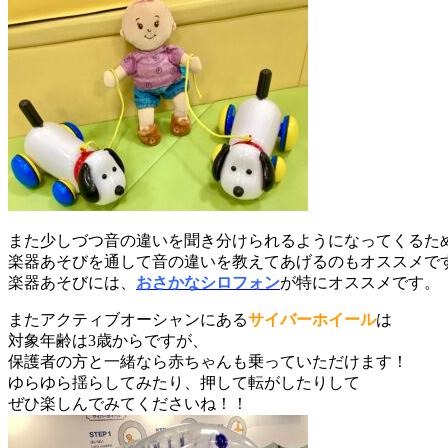
また少しづつ音の違いを聞き分けられるようになってくるた
楽器あそびを通して音の違いを教えてあげるのもオススメで
楽器あそびには、
おさかなシロフォン
が特にオススメです。
またアクティブオーシャンにある
サイバーホイール
は
対象年齢は3歳からですが、
保護者の方と一緒なら赤ちゃんも乗っていただけます！
ゆらゆら揺らしてみたり、押して転がしたりして
ぜひ楽しんでみてくださいね！！