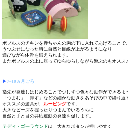
ボブルスのチキンを赤ちゃんの胸の下に入れてあげることで
うつぶせになった時に自然と目線が上がるようになり
遊びながら体幹を鍛えられます。
またボブルスの上に座ってゆらゆらしながら遊ぶのもオスス
————————————————————
▶︎
7~10ヵ月ごろ
指先が発達しはじめることで少しずつ色々な動作ができるよ
「つまむ」「押す」などの細かな動きをあそびの中で繰り返
オススメの遊具が、
ルーピング
です。
大きなビーズを握ったりつまんでいるうちに
自然と手と目の共応運動の発達を促します。
テディ・ゴーラウンド
は、大きなボタンが押しやすく