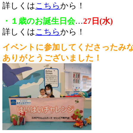
詳しくは
こちら
から！
・１歳のお誕生日会
…
27日(水)
詳しくは
こちら
から！
イベントに参加してくださったみ
ありがとうございました！