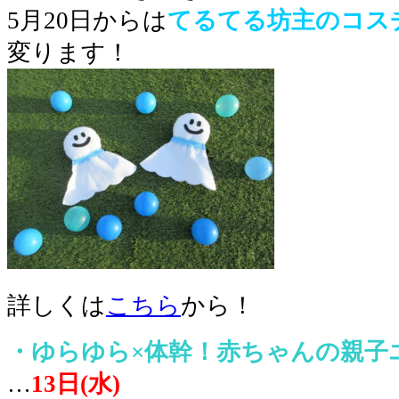
5月20日からは
てるてる坊主のコス
変ります！
詳しくは
こちら
から！
・ゆらゆら×体幹！赤ちゃんの親子
…
13
日(水)