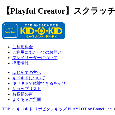
【Playful Creator】スク
ご利用料金
ご利用にあたってのお願い
プレイリーダーについて
採用情報
はじめての方へ
キドキドについて
キドキドで体験できるあそび
ショップリスト
お客様の声
よくあるご質問
TOP
>
キドキド リポビタンキッズ PLAYLOT by BørneLund