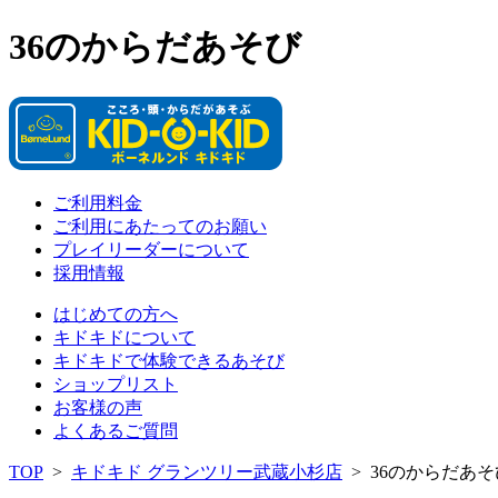
36のからだあそび
ご利用料金
ご利用にあたってのお願い
プレイリーダーについて
採用情報
はじめての方へ
キドキドについて
キドキドで体験できるあそび
ショップリスト
お客様の声
よくあるご質問
TOP
>
キドキド グランツリー武蔵小杉店
>
36のからだあそ