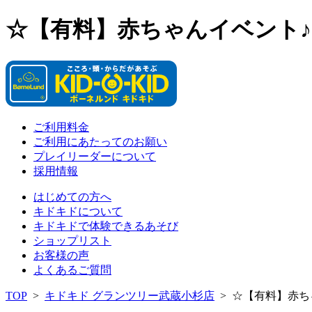
☆【有料】赤ちゃんイベント
ご利用料金
ご利用にあたってのお願い
プレイリーダーについて
採用情報
はじめての方へ
キドキドについて
キドキドで体験できるあそび
ショップリスト
お客様の声
よくあるご質問
TOP
>
キドキド グランツリー武蔵小杉店
>
☆【有料】赤ち