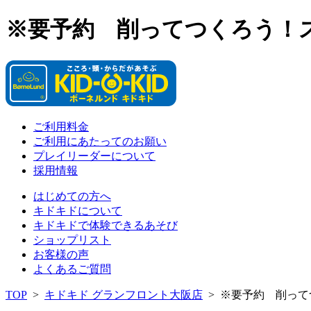
※要予約 削ってつくろう！
ご利用料金
ご利用にあたってのお願い
プレイリーダーについて
採用情報
はじめての方へ
キドキドについて
キドキドで体験できるあそび
ショップリスト
お客様の声
よくあるご質問
TOP
>
キドキド グランフロント大阪店
>
※要予約 削って