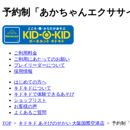
予約制「あかちゃんエクササ
ご利用料金
ご利用にあたってのお願い
プレイリーダーについて
採用情報
はじめての方へ
キドキドについて
キドキドで体験できるあそび
ショップリスト
お客様の声
よくあるご質問
TOP
>
キドキド あそびのせかい 大阪国際空港店
>
予約制